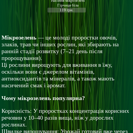
Насіння мікрозелені
Гірчиця біла
119 грн.
Мікрозелень
— це молоді проростки овочів,
злаків, трав чи інших рослин, які збирають на
ранній стадії розвитку (7–21 день після
пророщування).
Ці рослини вирощують для вживання в їжу,
оскільки вони є джерелом вітамінів,
антиоксидантів та мінералів, а також мають
насичений смак і аромат.
Чому мікрозелень популярна?
Корисність: У проростках концентрація корисних
речовин у 10–40 разів вища, ніж у дорослих
рослинах.
Швидке вирощування: Урожай готовий вже через