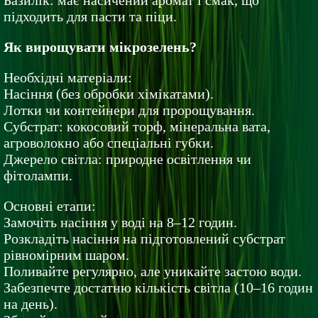
Базилік: має насичений аромат і смак, що
підходить для пасти та піци.
Як вирощувати мікрозелень?
Необхідні матеріали:
Насіння (без обробки хімікатами).
Лотки чи контейнери для пророщування.
Субстрат: кокосовий торф, мінеральна вата,
агроволокно або спеціальні губки.
Джерело світла: природне освітлення чи
фітолампи.
Основні етапи:
Замочіть насіння у воді на 8–12 годин.
Розкладіть насіння на підготовлений субстрат
рівномірним шаром.
Поливайте регулярно, але уникайте застою води.
Забезпечте достатню кількість світла (10–16 годин
на день).