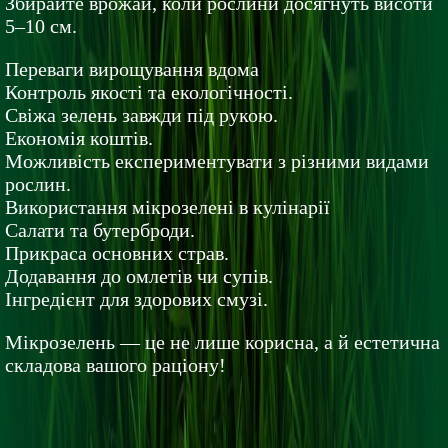
Збирайте врожай, коли рослини досягнуть висоти
5–10 см.
Переваги вирощування вдома
Контроль якості та екологічності.
Свіжа зелень завжди під рукою.
Економія коштів.
Можливість експериментувати з різними видами
рослин.
Використання мікрозелені в кулінарії
Салати та бутерброди.
Прикраса основних страв.
Додавання до омлетів чи супів.
Інгредієнт для здорових смузі.
Мікрозелень — це не лише корисна, а й естетична
складова вашого раціону!