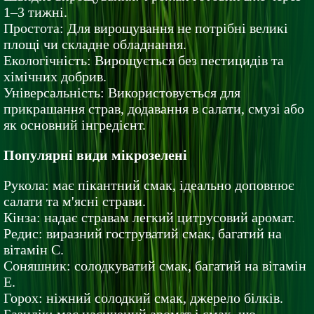
1–3 тижні.
Простота: Для вирощування не потрібні великі
площі чи складне обладнання.
Екологічність: Вирощується без пестицидів та
хімічних добрив.
Універсальність: Використовується для
прикрашання страв, додавання в салати, смузі або
як основний інгредієнт.
Популярні види мікрозелені
Рукола: має пікантний смак, ідеально доповнює
салати та м'ясні страви.
Кінза: надає стравам легкий цитрусовий аромат.
Редис: виразний гоструватий смак, багатий на
вітамін С.
Соняшник: солодкуватий смак, багатий на вітамін
Е.
Горох: ніжний солодкий смак, джерело білків.